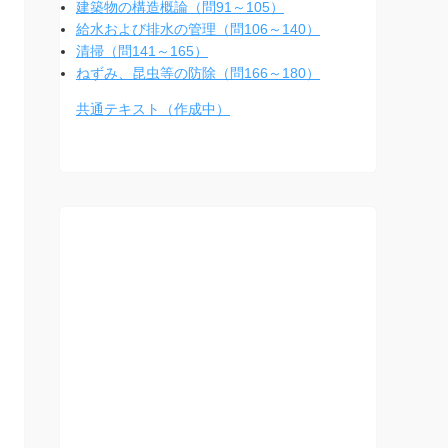
建築物の構造概論（問91～105）
給水および排水の管理（問106～140）
清掃（問141～165）
ねずみ、昆虫等の防除（問166～180）
共通テキスト（作成中）