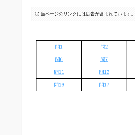
当ページのリンクには広告が含まれています
問1
問2
問6
問7
問11
問12
問16
問17