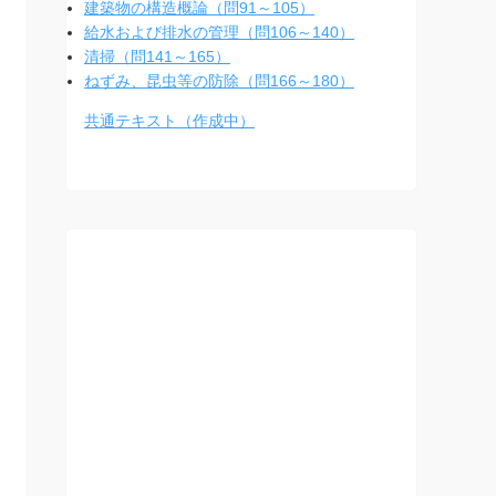
建築物の構造概論（問91～105）
給水および排水の管理（問106～140）
清掃（問141～165）
ねずみ、昆虫等の防除（問166～180）
共通テキスト（作成中）