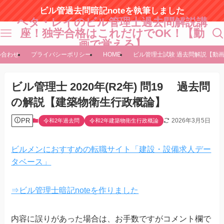
ビル管過去問暗記noteを執筆しました
ヘタ・レイのビル管理士過去問解説講
座！独学合格はこれだけでOK！【動
画で覚える】
い合わせ
プライバシーポリシー
HOME
ビル管理士試験 過去問解説【動
ビル管理士 2020年(R2年) 問19 過去問
の解説【建築物衛生行政概論】
PR
2026年3月5日
令和2年過去問
令和2年建築物衛生行政概論
ビルメンにおすすめの転職サイト「建設・設備求人デー
タベース」
⇒ビル管理士暗記noteを作りました
内容に誤りがあった場合は、お手数ですがコメント欄で