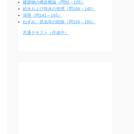
建築物の構造概論（問91～105）
給水および排水の管理（問106～140）
清掃（問141～165）
ねずみ、昆虫等の防除（問166～180）
共通テキスト（作成中）