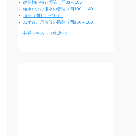
建築物の構造概論（問91～105）
給水および排水の管理（問106～140）
清掃（問141～165）
ねずみ、昆虫等の防除（問166～180）
共通テキスト（作成中）