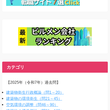
カテゴリ
【2025年（令和7年）過去問】
建築物衛生行政概論（問1～20）
建築物の環境衛生（問21～45）
空気環境の調整（問46～90）