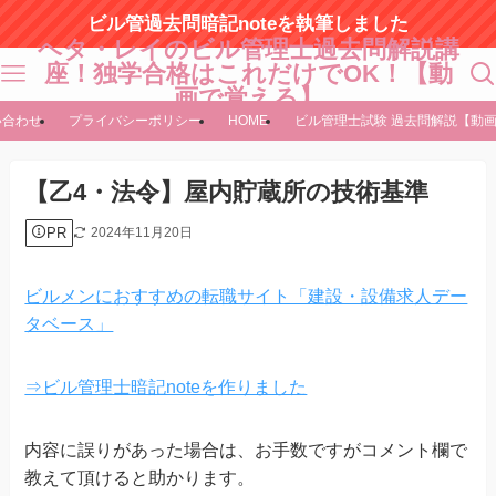
ビル管過去問暗記noteを執筆しました
ヘタ・レイのビル管理士過去問解説講
座！独学合格はこれだけでOK！【動
画で覚える】
い合わせ
プライバシーポリシー
HOME
ビル管理士試験 過去問解説【動
【乙4・法令】屋内貯蔵所の技術基準
PR
2024年11月20日
ビルメンにおすすめの転職サイト「建設・設備求人デー
タベース」
⇒ビル管理士暗記noteを作りました
内容に誤りがあった場合は、お手数ですがコメント欄で
教えて頂けると助かります。