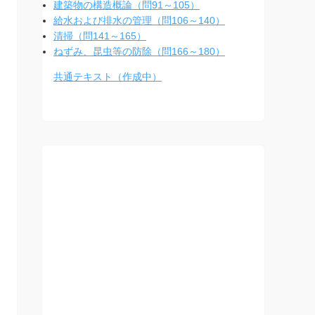
建築物の構造概論（問91～105）
給水および排水の管理（問106～140）
清掃（問141～165）
ねずみ、昆虫等の防除（問166～180）
共通テキスト（作成中）