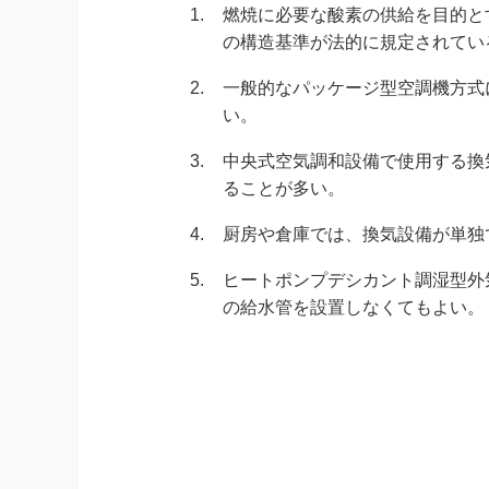
1.
燃焼に必要な酸素の供給を目的と
の構造基準が法的に規定されてい
2.
一般的なパッケージ型空調機方式
い。
3.
中央式空気調和設備で使用する換
ることが多い。
4.
厨房や倉庫では、換気設備が単独
5.
ヒートポンプデシカント調湿型外
の給水管を設置しなくてもよい。