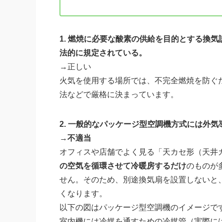
1. 燃焼に必要な酸素の供給を目的とする換
法的に規定されている。
→正しい
火気を使用する場所では、不完全燃焼を防ぐ
法などで厳格に決まっています。
2. 一般的なパッケージ型空調機方式には外
→
不適当
オフィスや店舗でよく見る「天カセ形（天井
の空気を循環させて冷暖房するだけ
のものが
せん。そのため、別途換気扇を設置しないと
くなります。
以下の図はパッケージ型空調機のイメージで
室内機には冷媒を通すための冷媒管（実際に