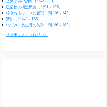
空気環境の調整（問46～90）
建築物の構造概論（問91～105）
給水および排水の管理（問106～140）
清掃（問141～165）
ねずみ、昆虫等の防除（問166～180）
共通テキスト（作成中）