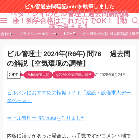
ビル管過去問暗記noteを執筆しました
ヘタ・レイのビル管理士過去問解説講
座！独学合格はこれだけでOK！【動
画で覚える】
い合わせ
プライバシーポリシー
HOME
ビル管理士試験 過去問解説【動
ビル管理士 2024年(R6年) 問76 過去問
の解説【空気環境の調整】
PR
2025年6月24日
令和6年過去問
令和6年空気環境の調整
ビルメンにおすすめの転職サイト「建設・設備求人デー
タベース」
⇒ビル管理士暗記noteを作りました
内容に誤りがあった場合は、お手数ですがコメント欄で