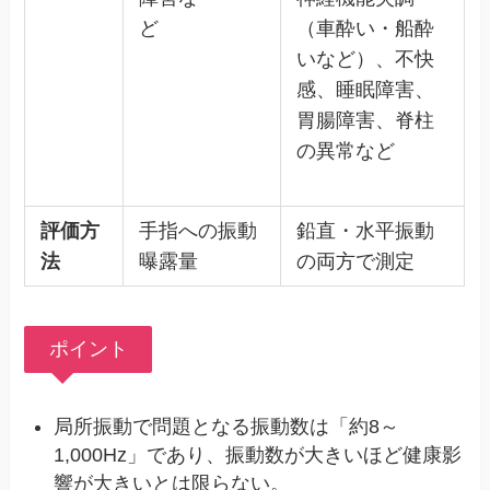
ど
（車酔い・船酔
いなど）、不快
感、睡眠障害、
胃腸障害、脊柱
の異常など
評価方
手指への振動
鉛直・水平振動
法
曝露量
の両方で測定
ポイント
局所振動で問題となる振動数は「約8～
1,000Hz」であり、振動数が大きいほど健康影
響が大きいとは限らない。