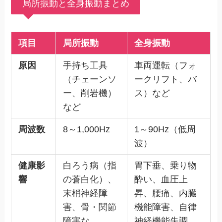
局所振動と全身振動まとめ
項目
局所振動
全身振動
原因
手持ち工具
車両運転（フォ
（チェーンソ
ークリフト、バ
ー、削岩機）
ス）など
など
周波数
8～1,000Hz
1～90Hz（低周
波）
健康影
白ろう病（指
胃下垂、乗り物
響
の蒼白化）、
酔い、血圧上
末梢神経障
昇、腰痛、内臓
害、骨・関節
機能障害、自律
障害な
神経機能失調