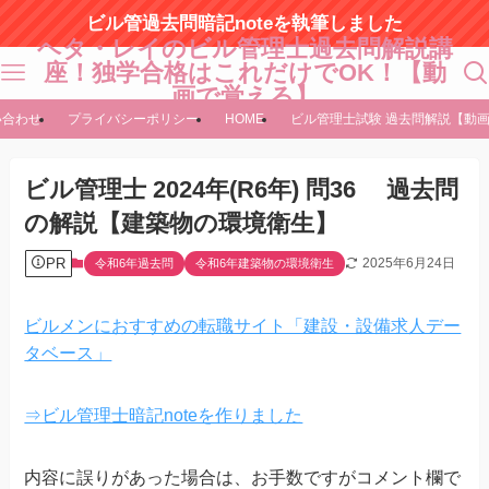
ビル管過去問暗記noteを執筆しました
ヘタ・レイのビル管理士過去問解説講
座！独学合格はこれだけでOK！【動
画で覚える】
い合わせ
プライバシーポリシー
HOME
ビル管理士試験 過去問解説【動
ビル管理士 2024年(R6年) 問36 過去問
の解説【建築物の環境衛生】
PR
2025年6月24日
令和6年過去問
令和6年建築物の環境衛生
ビルメンにおすすめの転職サイト「建設・設備求人デー
タベース」
⇒ビル管理士暗記noteを作りました
内容に誤りがあった場合は、お手数ですがコメント欄で