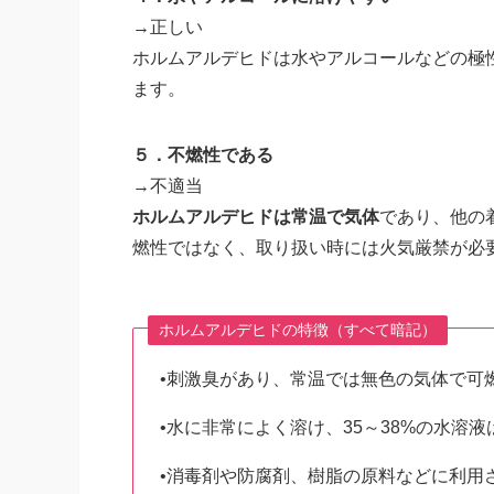
→正しい
ホルムアルデヒドは水やアルコールなどの極
ます。
５．不燃性である
→不適当
ホルムアルデヒドは常温で気体
であり、他の
燃性ではなく、取り扱い時には火気厳禁が必
ホルムアルデヒドの特徴（すべて暗記）
•刺激臭があり、常温では無色の気体で可
•水に非常によく溶け、35～38%の水溶
•消毒剤や防腐剤、樹脂の原料などに利用