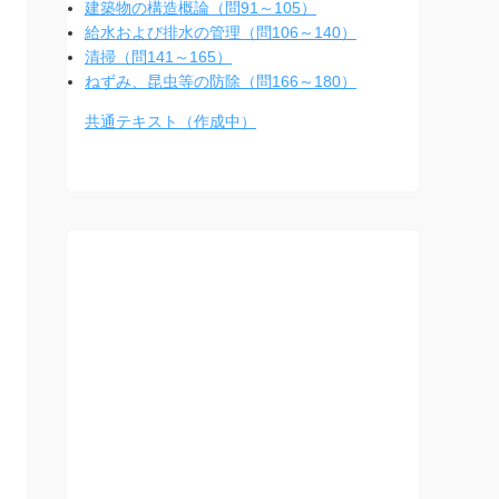
建築物の構造概論（問91～105）
給水および排水の管理（問106～140）
清掃（問141～165）
ねずみ、昆虫等の防除（問166～180）
共通テキスト（作成中）