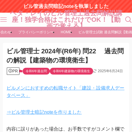
ビル管過去問暗記noteを執筆しました
ヘタ・レイのビル管理士過去問解説講
座！独学合格はこれだけでOK！【動
画で覚える】
い合わせ
プライバシーポリシー
HOME
ビル管理士試験 過去問解説【動
ビル管理士 2024年(R6年) 問22 過去問
の解説【建築物の環境衛生】
PR
2025年6月24日
令和6年過去問
令和6年建築物の環境衛生
ビルメンにおすすめの転職サイト「建設・設備求人デー
タベース」
⇒ビル管理士暗記noteを作りました
内容に誤りがあった場合は、お手数ですがコメント欄で