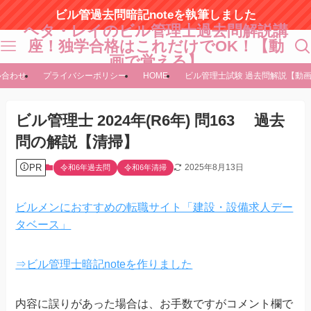
ビル管過去問暗記noteを執筆しました
ヘタ・レイのビル管理士過去問解説講
座！独学合格はこれだけでOK！【動
画で覚える】
い合わせ
プライバシーポリシー
HOME
ビル管理士試験 過去問解説【動
ビル管理士 2024年(R6年) 問163 過去
問の解説【清掃】
PR
2025年8月13日
令和6年過去問
令和6年清掃
ビルメンにおすすめの転職サイト「建設・設備求人デー
タベース」
⇒ビル管理士暗記noteを作りました
内容に誤りがあった場合は、お手数ですがコメント欄で