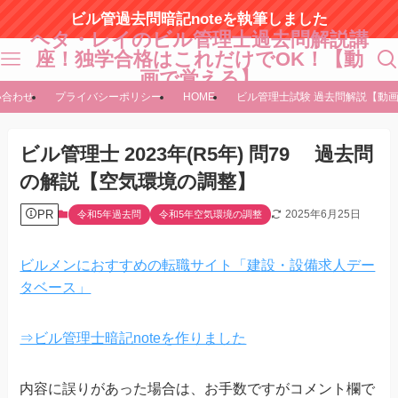
ビル管過去問暗記noteを執筆しました
ヘタ・レイのビル管理士過去問解説講
座！独学合格はこれだけでOK！【動
画で覚える】
い合わせ
プライバシーポリシー
HOME
ビル管理士試験 過去問解説【動
ビル管理士 2023年(R5年) 問79 過去問
の解説【空気環境の調整】
PR
2025年6月25日
令和5年過去問
令和5年空気環境の調整
ビルメンにおすすめの転職サイト「建設・設備求人デー
タベース」
⇒ビル管理士暗記noteを作りました
内容に誤りがあった場合は、お手数ですがコメント欄で