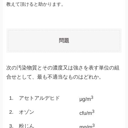
教えて頂けると助かります。
問題
次の汚染物質とその濃度又は強さを表す単位の組
合せとして、最も不適当なものはどれか。
3
1.
アセトアルデヒド
μg/m
3
2.
オゾン
cfu/m
3
3.
粉じん
mg/m