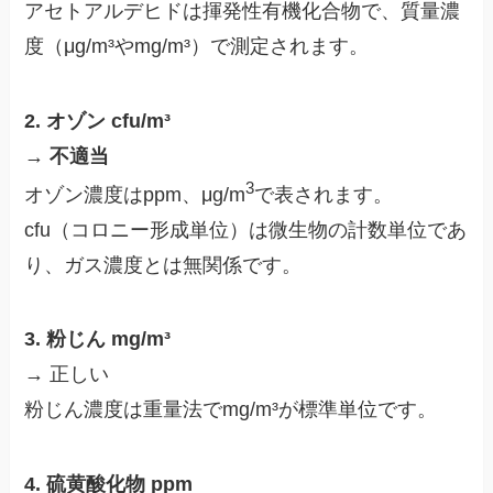
アセトアルデヒドは揮発性有機化合物で、質量濃
度（μg/m³やmg/m³）で測定されます。
2. オゾン cfu/m³
→
不適当
3
オゾン濃度はppm、μg/m
で表されます。
cfu（コロニー形成単位）は微生物の計数単位であ
り、ガス濃度とは無関係です。
3. 粉じん mg/m³
→ 正しい
粉じん濃度は重量法でmg/m³が標準単位です。
4. 硫黄酸化物 ppm