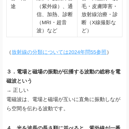
途
（紫外線）、通
毛・皮膚障害・
信、加熱、診断
放射線治療・診
（MRI・超音
断（X線撮影な
波）など
ど）
（
放射線の分類については2024年問55参照
）
３．電場と磁場の振動が伝播する波動の総称を電
磁波という
→ 正しい
電磁波は、電場と磁場が互いに直角に振動しなが
ら空間を伝わる波動です。
４．光を波長の長さ順に並べると、紫外線が一番