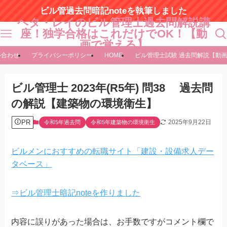
ビル管過去問暗記noteを執筆しました
ヘタ・レイのビル管理士過去問解説講
座！独学合格はこれだけでOK！【動
画で覚える】
い合わせ
プライバシーポリシー
HOME
ビル管理士試験 過去問解説【動
ビル管理士 2023年(R5年) 問38 過去問
の解説【建築物の環境衛生】
PR
2025年9月22日
令和5年過去問
令和5年建築物の環境衛生
ビルメンにおすすめの転職サイト「建設・設備求人デー
タベース」
⇒ビル管理士暗記noteを作りました
内容に誤りがあった場合は、お手数ですがコメント欄で