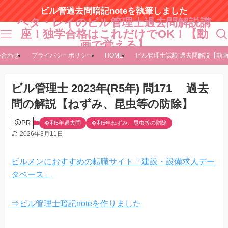
ビル管過去問暗記noteを執筆しました
ヘタ・レイのビル管理士過去問解説講
座！独学合格はこれだけでOK！【動
画で覚える】
い合わせ
プライバシーポリシー
HOME
ビル管理士試験 過去問解説【動
ビル管理士 2023年(R5年) 問171 過去
問の解説【ねずみ、昆虫等の防除】
PR
令和5年過去問
令和5年ねずみ、昆虫等の防除
2026年3月11日
ビルメンにおすすめの転職サイト「建設・設備求人デー
タベース」
⇒ビル管理士暗記noteを作りました