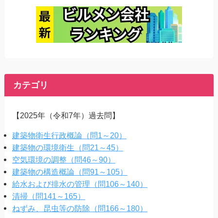
カテゴリ
【2025年（令和7年）過去問】
建築物衛生行政概論（問1～20）
建築物の環境衛生（問21～45）
空気環境の調整（問46～90）
建築物の構造概論（問91～105）
給水および排水の管理（問106～140）
清掃（問141～165）
ねずみ、昆虫等の防除（問166～180）