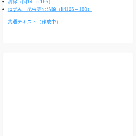
清掃（問141～165）
ねずみ、昆虫等の防除（問166～180）
共通テキスト（作成中）