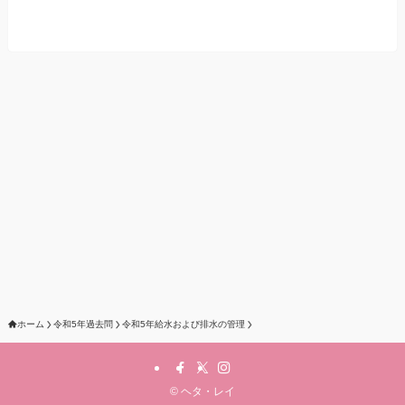
ホーム
令和5年過去問
令和5年給水および排水の管理
©
ヘタ・レイ