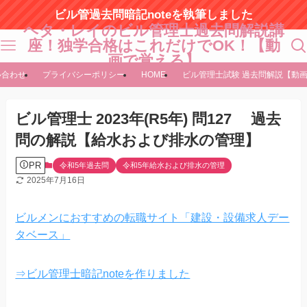
ビル管過去問暗記noteを執筆しました
ヘタ・レイのビル管理士過去問解説講
座！独学合格はこれだけでOK！【動
画で覚える】
い合わせ
プライバシーポリシー
HOME
ビル管理士試験 過去問解説【動
ビル管理士 2023年(R5年) 問127 過去
問の解説【給水および排水の管理】
PR
令和5年過去問
令和5年給水および排水の管理
2025年7月16日
ビルメンにおすすめの転職サイト「建設・設備求人デー
タベース」
⇒ビル管理士暗記noteを作りました