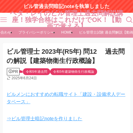
ビル管過去問暗記noteを執筆しました
ヘタ・レイのビル管理士過去問解説講
座！独学合格はこれだけでOK！【動
画で覚える】
い合わせ
プライバシーポリシー
HOME
ビル管理士試験 過去問解説【動
ビル管理士 2023年(R5年) 問12 過去問
の解説【建築物衛生行政概論】
PR
令和5年過去問
令和5年建築物衛生行政概論
2025年6月24日
ビルメンにおすすめの転職サイト「建設・設備求人デー
タベース」
⇒ビル管理士暗記noteを作りました