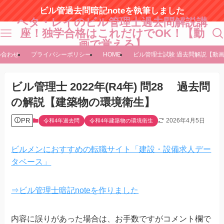
ビル管過去問暗記noteを執筆しました
ヘタ・レイのビル管理士過去問解説講
座！独学合格はこれだけでOK！【動
画で覚える】
い合わせ
プライバシーポリシー
HOME
ビル管理士試験 過去問解説【動
ビル管理士 2022年(R4年) 問28 過去問
の解説【建築物の環境衛生】
PR
2026年4月5日
令和4年過去問
令和4年建築物の環境衛生
ビルメンにおすすめの転職サイト「建設・設備求人デー
タベース」
⇒ビル管理士暗記noteを作りました
内容に誤りがあった場合は、お手数ですがコメント欄で