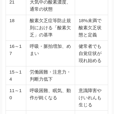
21
大気中の酸素濃度、
通常の状態
18
酸素欠乏症等防止規
18%未満で
則における「酸素欠
酸素欠乏状
乏」の基準
態と定義
16～1
呼吸・脈拍増加、め
健常者でも
7
まい
自覚症状が
現れ始める
15～1
労働困難・注意力・
4
判断力低下
11～1
呼吸困難、眠気、動
意識障害や
0
作が鈍くなる
けいれんも
生じる