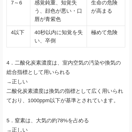
7～6
感覚鈍重、知覚失
生命の危険
う、顔色が悪い・口
が高まる
唇が青紫色
4以下
40秒以内に知覚を失
極めて危険
い、卒倒
4．二酸化炭素濃度は、室内空気の汚染や換気の
総合指標として用いられる
→正しい
二酸化炭素濃度は換気の指標として広く用いられ
ており、1000ppm以下が基準とされています。
5．窒素は、大気の約78%を占める
→正しい