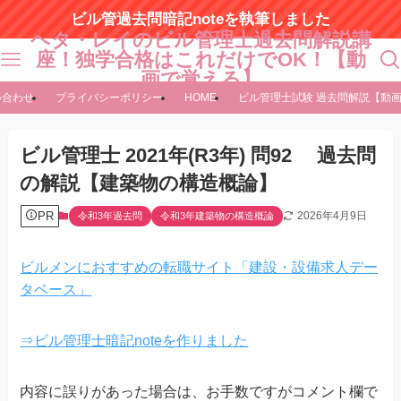
ビル管過去問暗記noteを執筆しました
ヘタ・レイのビル管理士過去問解説講
座！独学合格はこれだけでOK！【動
画で覚える】
い合わせ
プライバシーポリシー
HOME
ビル管理士試験 過去問解説【動
ビル管理士 2021年(R3年) 問92 過去問
の解説【建築物の構造概論】
PR
2026年4月9日
令和3年過去問
令和3年建築物の構造概論
ビルメンにおすすめの転職サイト「建設・設備求人デー
タベース」
⇒ビル管理士暗記noteを作りました
内容に誤りがあった場合は、お手数ですがコメント欄で