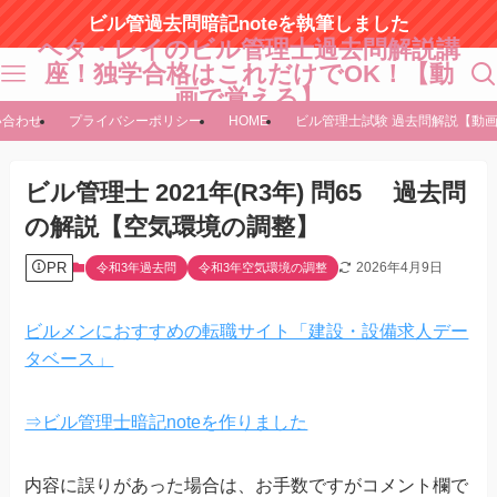
ビル管過去問暗記noteを執筆しました
ヘタ・レイのビル管理士過去問解説講
座！独学合格はこれだけでOK！【動
画で覚える】
い合わせ
プライバシーポリシー
HOME
ビル管理士試験 過去問解説【動
ビル管理士 2021年(R3年) 問65 過去問
の解説【空気環境の調整】
PR
2026年4月9日
令和3年過去問
令和3年空気環境の調整
ビルメンにおすすめの転職サイト「建設・設備求人デー
タベース」
⇒ビル管理士暗記noteを作りました
内容に誤りがあった場合は、お手数ですがコメント欄で