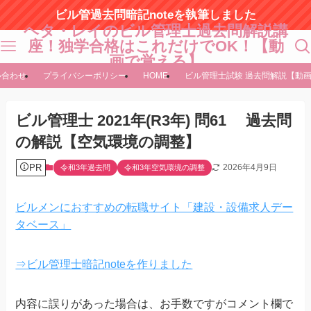
ビル管過去問暗記noteを執筆しました
ヘタ・レイのビル管理士過去問解説講
座！独学合格はこれだけでOK！【動
画で覚える】
い合わせ
プライバシーポリシー
HOME
ビル管理士試験 過去問解説【動
ビル管理士 2021年(R3年) 問61 過去問
の解説【空気環境の調整】
PR
2026年4月9日
令和3年過去問
令和3年空気環境の調整
ビルメンにおすすめの転職サイト「建設・設備求人デー
タベース」
⇒ビル管理士暗記noteを作りました
内容に誤りがあった場合は、お手数ですがコメント欄で