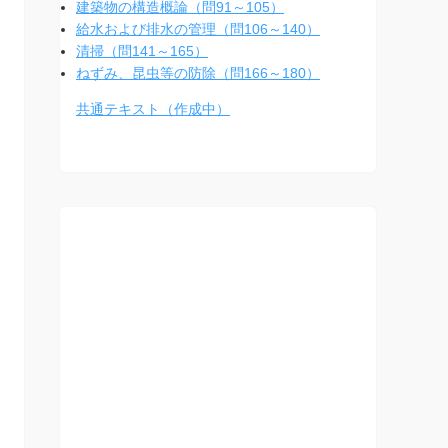
建築物の構造概論（問91～105）
給水および排水の管理（問106～140）
清掃（問141～165）
ねずみ、昆虫等の防除（問166～180）
共通テキスト（作成中）