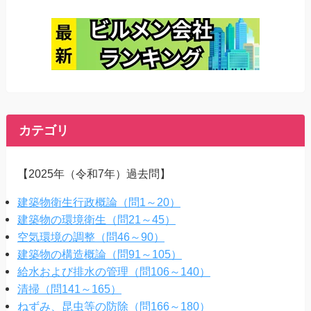
カテゴリ
【2025年（令和7年）過去問】
建築物衛生行政概論（問1～20）
建築物の環境衛生（問21～45）
空気環境の調整（問46～90）
建築物の構造概論（問91～105）
給水および排水の管理（問106～140）
清掃（問141～165）
ねずみ、昆虫等の防除（問166～180）