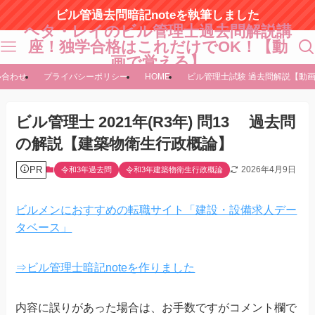
ビル管過去問暗記noteを執筆しました
ヘタ・レイのビル管理士過去問解説講
座！独学合格はこれだけでOK！【動
画で覚える】
い合わせ
プライバシーポリシー
HOME
ビル管理士試験 過去問解説【動
ビル管理士 2021年(R3年) 問13 過去問
の解説【建築物衛生行政概論】
PR
2026年4月9日
令和3年過去問
令和3年建築物衛生行政概論
ビルメンにおすすめの転職サイト「建設・設備求人デー
タベース」
⇒ビル管理士暗記noteを作りました
内容に誤りがあった場合は、お手数ですがコメント欄で