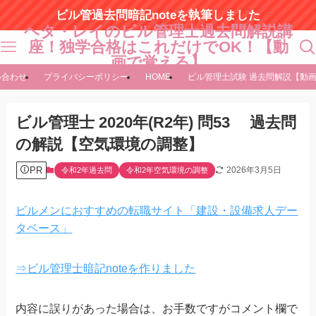
ビル管過去問暗記noteを執筆しました
ヘタ・レイのビル管理士過去問解説講
座！独学合格はこれだけでOK！【動
画で覚える】
い合わせ
プライバシーポリシー
HOME
ビル管理士試験 過去問解説【動
ビル管理士 2020年(R2年) 問53 過去問
の解説【空気環境の調整】
PR
2026年3月5日
令和2年過去問
令和2年空気環境の調整
ビルメンにおすすめの転職サイト「建設・設備求人デー
タベース」
⇒ビル管理士暗記noteを作りました
内容に誤りがあった場合は、お手数ですがコメント欄で