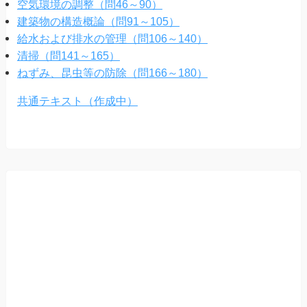
空気環境の調整（問46～90）
建築物の構造概論（問91～105）
給水および排水の管理（問106～140）
清掃（問141～165）
ねずみ、昆虫等の防除（問166～180）
共通テキスト（作成中）