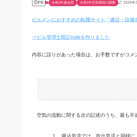
PR
2026年
令和2年過去問
令和2年空気環境の調整
ビルメンにおすすめの転職サイト「建設・設備
⇒ビル管理士暗記noteを作りました
内容に誤りがあった場合は、お手数ですがコメ
空気の流動に関する次の記述のうち、最も不
1.
吸込気流では、吹出気流と同様に