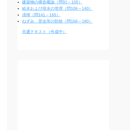
建築物の構造概論（問91～105）
給水および排水の管理（問106～140）
清掃（問141～165）
ねずみ、昆虫等の防除（問166～180）
共通テキスト（作成中）