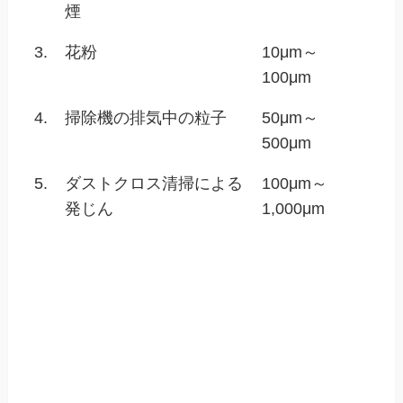
煙
3.
花粉
10μm～
100μm
4.
掃除機の排気中の粒子
50μm～
500μm
5.
ダストクロス清掃による
100μm～
発じん
1,000μm