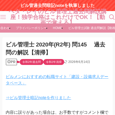
ビル管過去問暗記noteを執筆しました
ヘタ・レイのビル管理士過去問解説講
座！独学合格はこれだけでOK！【動
画で覚える】
い合わせ
プライバシーポリシー
HOME
ビル管理士試験 過去問解説【動
ビル管理士 2020年(R2年) 問145 過去
問の解説【清掃】
PR
2026年6月14日
令和2年過去問
令和2年清掃
ビルメンにおすすめの転職サイト「建設・設備求人デー
タベース」
⇒ビル管理士暗記noteを作りました
内容に誤りがあった場合は、お手数ですがコメント欄で