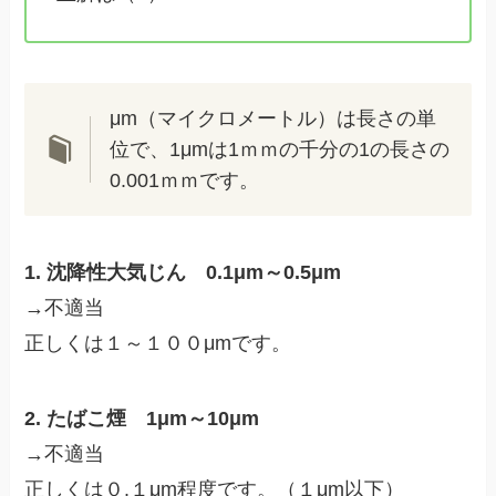
μm（マイクロメートル）は長さの単
位で、1μmは1ｍｍの千分の1の長さの
0.001ｍｍです。
1. 沈降性大気じん 0.1μm～0.5μm
→不適当
正しくは１～１００μmです。
2. たばこ煙 1μm～10μm
→不適当
正しくは０.１μm程度です。（１μm以下）