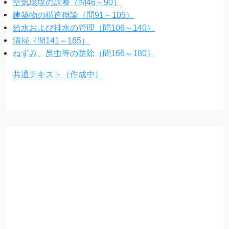
空気環境の調整（問46～90）
建築物の構造概論（問91～105）
給水および排水の管理（問106～140）
清掃（問141～165）
ねずみ、昆虫等の防除（問166～180）
共通テキスト（作成中）