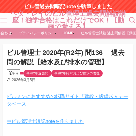
ビル管過去問暗記noteを執筆しました
ヘタ・レイのビル管理士過去問解説講
座！独学合格はこれだけでOK！【動
画で覚える】
い合わせ
プライバシーポリシー
HOME
ビル管理士試験 過去問解説【動
ビル管理士 2020年(R2年) 問136 過去
問の解説【給水及び排水の管理】
PR
令和2年過去問
令和2年給水および排水の管理
2026年3月5日
ビルメンにおすすめの転職サイト「建設・設備求人デー
タベース」
⇒ビル管理士暗記noteを作りました