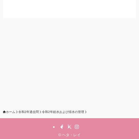
ホーム
令和2年過去問
令和2年給水および排水の管理
©
ヘタ・レイ