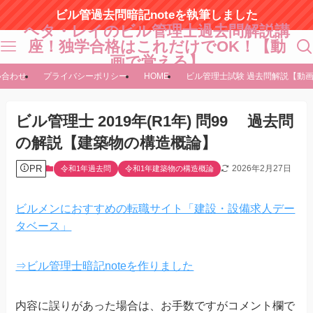
ビル管過去問暗記noteを執筆しました
ヘタ・レイのビル管理士過去問解説講
座！独学合格はこれだけでOK！【動
画で覚える】
い合わせ
プライバシーポリシー
HOME
ビル管理士試験 過去問解説【動
ビル管理士 2019年(R1年) 問99 過去問
の解説【建築物の構造概論】
PR
2026年2月27日
令和1年過去問
令和1年建築物の構造概論
ビルメンにおすすめの転職サイト「建設・設備求人デー
タベース」
⇒ビル管理士暗記noteを作りました
内容に誤りがあった場合は、お手数ですがコメント欄で