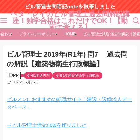
ビル管過去問暗記noteを執筆しました
ヘタ・レイのビル管理士過去問解説講
座！独学合格はこれだけでOK！【動
画で覚える】
い合わせ
プライバシーポリシー
HOME
ビル管理士試験 過去問解説【動
ビル管理士 2019年(R1年) 問7 過去問
の解説【建築物衛生行政概論】
PR
令和1年過去問
令和1年建築物衛生行政概論
2025年6月25日
ビルメンにおすすめの転職サイト「建設・設備求人デー
タベース」
⇒ビル管理士暗記noteを作りました