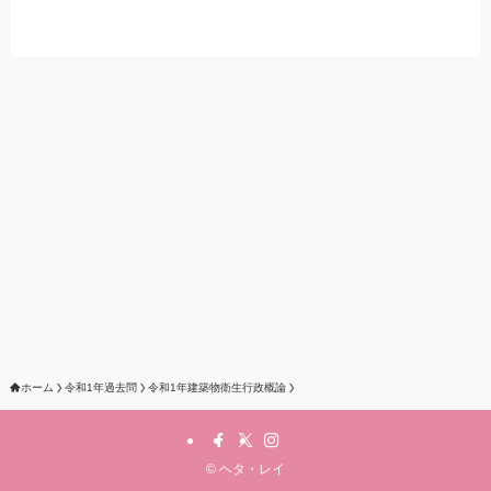
ホーム
令和1年過去問
令和1年建築物衛生行政概論
©
ヘタ・レイ