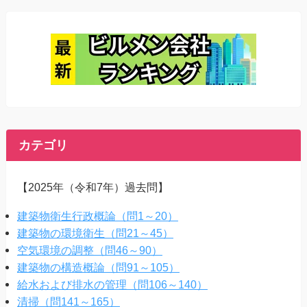
カテゴリ
【2025年（令和7年）過去問】
建築物衛生行政概論（問1～20）
建築物の環境衛生（問21～45）
空気環境の調整（問46～90）
建築物の構造概論（問91～105）
給水および排水の管理（問106～140）
清掃（問141～165）