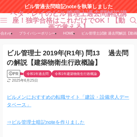
ビル管過去問暗記noteを執筆しました
ヘタ・レイのビル管理士過去問解説講
座！独学合格はこれだけでOK！【動
画で覚える】
い合わせ
プライバシーポリシー
HOME
ビル管理士試験 過去問解説【動
ビル管理士 2019年(R1年) 問13 過去問
の解説【建築物衛生行政概論】
PR
令和1年過去問
令和1年建築物衛生行政概論
2025年6月25日
ビルメンにおすすめの転職サイト「建設・設備求人デー
タベース」
⇒ビル管理士暗記noteを作りました