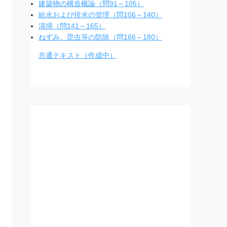
建築物の構造概論（問91～105）
給水および排水の管理（問106～140）
清掃（問141～165）
ねずみ、昆虫等の防除（問166～180）
共通テキスト（作成中）