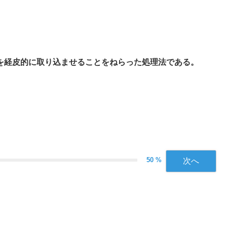
を経皮的に取り込ませることをねらった処理法である。
50 %
次へ