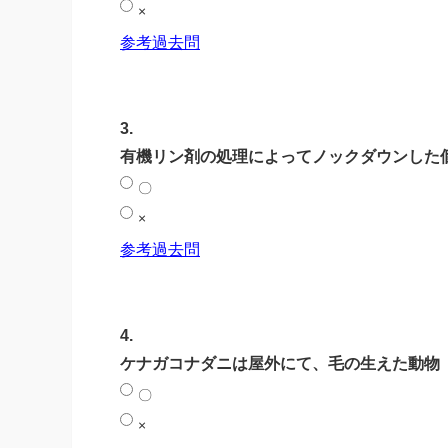
×
参考過去問
3.
有機リン剤の処理によってノックダウンした
〇
×
参考過去問
4.
ケナガコナダニは屋外にて、毛の生えた動物
〇
×