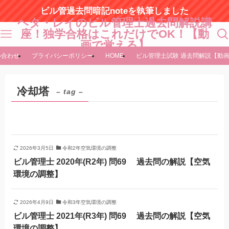
ビル管過去問暗記noteを執筆しました
ヘタ・レイのビル管理士過去問解説講
座！独学合格はこれだけでOK！【動
画で覚える】
い合わせ
プライバシーポリシー
HOME
ビル管理士試験 過去問解説【動
冷却塔
– tag –
2026年3月5日
令和2年空気環境の調整
ビル管理士 2020年(R2年) 問69 過去問の解説【空気
環境の調整】
2026年4月9日
令和3年空気環境の調整
ビル管理士 2021年(R3年) 問69 過去問の解説【空気
環境の調整】